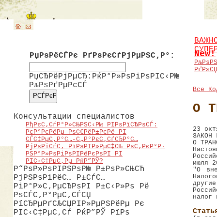
ВАЖН
СУПЕ
New!
РџРѕРёСЃРє РґРѕРєСѓРјРµРЅС‚Р°:
РљРѕР
РґР»С
РџСЂРёРјРµСЂ:РќР°Р»РѕРіРѕРІС‹Р№
РљРѕРґРµРєСЃ
Все Ко
О Т
Консультации специалистов
РђРєС‚СѓР°Р»СЊРЅС‹Р№ РІРѕРїСЂРѕСЃ:
23 окт
РєР°РєРёРµ РѕС€РёР±РєРё РІ
ЗАКОН 
СЃС‡РµС‚Р°С…-С„Р°РєС‚СѓСЂР°С…
О ТРАН
РјРѕРіСѓС‚ РїРѕРІР»РµС‡СЊ РѕС‚РєР°Р·
Настоя
РЅР°Р»РѕРіРѕРІРёРєРѕРІ РІ
Росси
РІС‹С‡РµС‚Рµ РќР”РЎ?
июля 2
Р“РѕР»РѕРІРЅРѕР№ Р±РѕР»СЊСЋ
"О вн
Налого
РјРЅРѕРіРёС… Р±СѓС…
другие
РіР°Р»С‚РµСЂРѕРІ Р±С‹Р»Рѕ Рё
Росси
РѕСЃС‚Р°РµС‚СЃСЏ
налог 
РїСЂРµРґСЉСЏРІР»РµРЅРёРµ Рє
Стать
РІС‹С‡РµС‚Сѓ РќР”РЎ РїРѕ