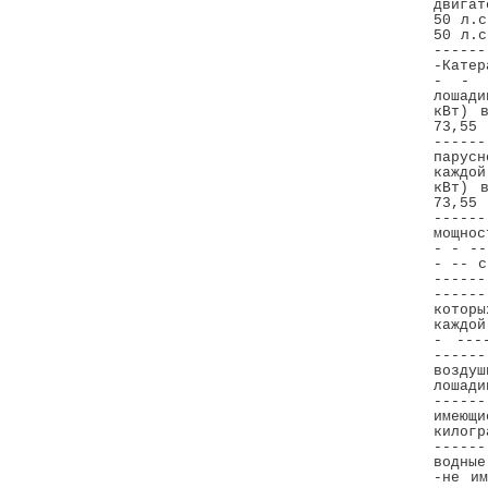
двигат
50 л.с
50 л.с
------
-Катер
- - -
лошад
кВт) 
73,55 
-----
парусн
каждой
кВт) 
73,55 
-----
мощнос
- - --
- -- с
------
-----
которы
каждой
- ----
-----
воздуш
лошади
-----
имеющ
килогр
-----
водны
-не им