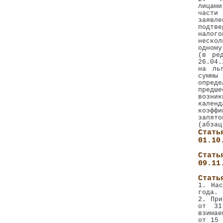
лицам
части
заявле
подтв
налог
неско
одному
(в ре
26.04.
на ль
суммы
опред
предш
возни
кален
коэфф
запято
(абзац
Стат
01.10
Стат
09.11
Стать
1. На
года.
2. При
от 31
взимае
от 15 