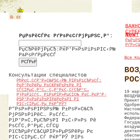
ВАЖН
СУПЕ
New!
РџРѕРёСЃРє РґРѕРєСѓРјРµРЅС‚Р°:
РљРѕР
РґР»С
РџСЂРёРјРµСЂ:РќР°Р»РѕРіРѕРІС‹Р№
РљРѕРґРµРєСЃ
Все Ко
ВОЗ
Консультации специалистов
РОС
РђРєС‚СѓР°Р»СЊРЅС‹Р№ РІРѕРїСЂРѕСЃ:
РєР°РєРёРµ РѕС€РёР±РєРё РІ
СЃС‡РµС‚Р°С…-С„Р°РєС‚СѓСЂР°С…
19 мар
РјРѕРіСѓС‚ РїРѕРІР»РµС‡СЊ РѕС‚РєР°Р·
ВОЗДУШ
РЅР°Р»РѕРіРѕРІРёРєРѕРІ РІ
Принят
РІС‹С‡РµС‚Рµ РќР”РЎ?
Одобре
Р“РѕР»РѕРІРЅРѕР№ Р±РѕР»СЊСЋ
Настоя
исполь
РјРЅРѕРіРёС… Р±СѓС…
Федера
РіР°Р»С‚РµСЂРѕРІ Р±С‹Р»Рѕ Рё
Госуда
РѕСЃС‚Р°РµС‚СЃСЏ
воздуш
РїСЂРµРґСЉСЏРІР»РµРЅРёРµ Рє
деятел
обеспе
РІС‹С‡РµС‚Сѓ РќР”РЎ РїРѕ
воздуш