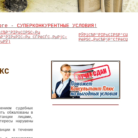
рге - СУПЕРКОНКУРЕНТНЫЕ УСЛОВИЯ!
їСЂР°РІРѕС‡РЅС‹Рµ
РЎРїСЂР°РІРѕС‡РЅР°СЏ
ЂР°РІРѕРІС‹Рµ СЃРёСЃС‚РµРјС‹
РёРЅС„РѕСЂРјР°С†РёСЏ
РџРЎ)
КС
ением судебных
ыть обжалованы в
танции лицами,
тересы нарушены
анции в течение