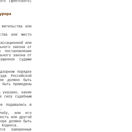
ого (флотского)
урора
 жительства или
ства или место
ассационной или
льного закона от
 постановление
льного закона от
ущенное судами
дзорном порядке
уда Российской
ции должно быть
 быть приведены
ь указано, какие
ю силу судебным
ее подавались в
.
лобу, или его
ность или другой
рора должно быть
 Кодекса.
ся заверенные