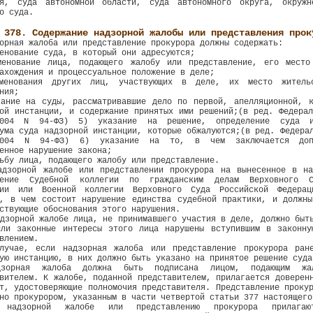
ия, суда автономной области, суда автономного округа, окружн
о суда.
 378. Содержание надзорной жалобы или представления прок
орная жалоба или представление прокурора должны содержать:
енование суда, в который они адресуются;
менование лица, подающего жалобу или представление, его место
ахождения и процессуальное положение в деле;
менования других лиц, участвующих в деле, их место житель
ния;
зание на суды, рассматривавшие дело по первой, апелляционной, к
ой инстанции, и содержание принятых ими решений;(в ред. Федера
2004 N 94-ФЗ) 5) указание на решение, определение суда и
ума суда надзорной инстанции, которые обжалуются;(в ред. Федера
2004 N 94-ФЗ) 6) указание на то, в чем заключается доп
енное нарушение закона;
ьбу лица, подающего жалобу или представление.
адзорной жалобе или представлении прокурора на вынесенное в на
ление Судебной коллегии по гражданским делам Верховного С
ции или Военной коллегии Верховного Суда Российской Федера
о, в чем состоит нарушение единства судебной практики, и должны
ствующие обоснования этого нарушения.
дзорной жалобе лица, не принимавшего участия в деле, должно быт
или законные интересы этого лица нарушены вступившим в законну
влением.
лучае, если надзорная жалоба или представление прокурора ран
ую инстанцию, в них должно быть указано на принятое решение суда
зорная жалоба должна быть подписана лицом, подающим жа
вителем. К жалобе, поданной представителем, прилагается доверен
т, удостоверяющие полномочия представителя. Представление проку
но прокурором, указанным в части четвертой статьи 377 настоящего
надзорной жалобе или представлению прокурора прилагают