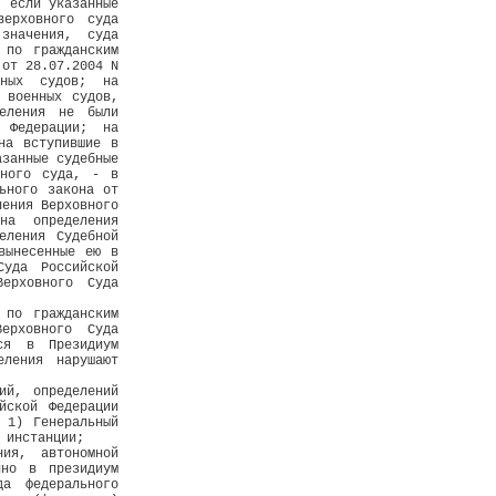
, если указанные
верховного суда
значения, суда
 по гражданским
 от 28.07.2004 N
нных судов; на
 военных судов,
еления не были
 Федерации; на
на вступившие в
азанные судебные
нного суда, - в
ьного закона от
ления Верховного
на определения
еления Судебной
вынесенные ею в
Суда Российской
ерховного Суда
 по гражданским
ерховного Суда
ся в Президиум
еления нарушают
ий, определений
йской Федерации
 1) Генеральный
 инстанции;
ния, автономной
нно в президиум
да федерального