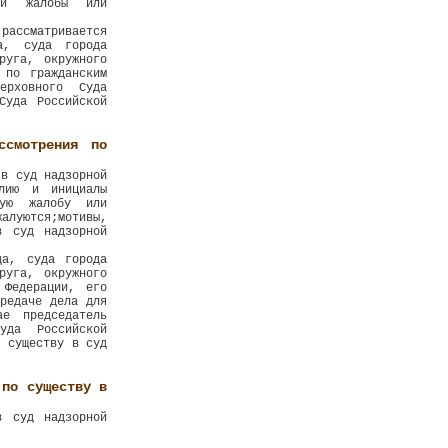
ой жалобы или
рассматривается
да, суда города
руга, окружного
 по гражданским
ерховного Суда
Суда Российской
ссмотрения по
 в суд надзорной
илию и инициалы
ную жалобу или
жалуются;мотивы,
в суд надзорной
да, суда города
руга, окружного
 Федерации, его
редаче дела для
е председатель
уда Российской
о существу в суд
 по существу в
в суд надзорной