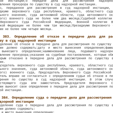
ной инстанции;о передаче дела для рассмотрения надзорн
вления прокурора по существу в суд надзорной инстанции.
о, переданное для рассмотрения в суд надзорной инстанции, 
идиуме верховного суда республики, краевого, областного су
льного значения, суда автономной области, суда автономного ок
кого) военного суда не более чем два месяца;Судебной коллегии
Верховного Суда Российской Федерации, Военной коллегии В
ской Федерации не более чем три месяца;Президиуме Верховного 
ии не более чем четыре месяца.
я 383. Определение об отказе в передаче дела для ра
ву в суд надзорной инстанции
деление об отказе в передаче дела для рассмотрения по существу
ции должно содержать:дату и место вынесения определения;фам
 вынесшего определение;наименование лица, подавшего надзор
вление прокурора;указание на судебные постановления, которые об
орым отказано в передаче дела для рассмотрения по существу 
ии.
дседатель верховного суда республики, краевого, областного су
льного значения, суда автономной области, суда автономного ок
кого) военного суда, Председатель Верховного Суда Российской
итель вправе не согласиться с определением судьи об отказе в пе
трения по существу в суд надзорной инстанции. В этом случа
тствующего суда или заместитель Председателя Верховного С
ии выносит свое определение о передаче дела для рассмотрения п
ой инстанции.
 384. Определение суда о передаче дела для рассмотрения
дзорной инстанции
еделение суда о передаче дела для рассмотрения по существу 
ии должно содержать:
 и место вынесения определения;