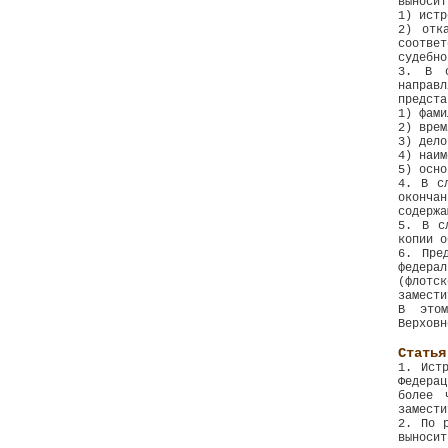
выносит
1) истр
2) отк
соотве
судебно
3. В о
напра
предста
1) фами
2) врем
3) дело
4) наим
5) осно
4. В с
оконча
содержа
5. В с
копии о
6. Пре
федера
(флотс
замести
В этом
Верховн
Статья
1. Ист
Федера
более 
замести
2. По 
выноси