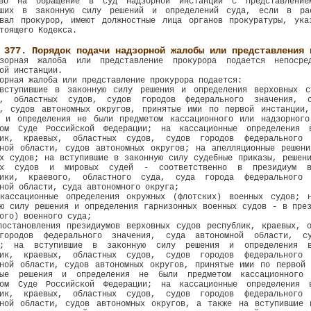
во на обращение в суд надзорной инстанции с представление
вших в законную силу решений и определений суда, если в ра
овал прокурор, имеют должностные лица органов прокуратуры, ука
тоящего Кодекса.
 377. Порядок подачи надзорной жалобы или представления 
зорная жалоба или представление прокурора подается непосре
ой инстанции.
орная жалоба или представление прокурора подается:
вступившие в законную силу решения и определения верховных с
х, областных судов, судов городов федерального значения, с
и, судов автономных округов, принятые ими по первой инстанции,
я и определения не были предметом кассационного или надзорного
ном Суде Российской Федерации; на кассационные определения 
лик, краевых, областных судов, судов городов федерального 
мной области, судов автономных округов; на апелляционные решени
х судов; на вступившие в законную силу судебные приказы, решен
ых судов и мировых судей - соответственно в президиум в
лики, краевого, областного суда, суда города федерального 
ной области, суда автономного округа;
кассационные определения окружных (флотских) военных судов; 
ю силу решения и определения гарнизонных военных судов - в пре
ого) военного суда;
постановления президиумов верховных судов республик, краевых, о
городов федерального значения, суда автономной области, су
в; на вступившие в законную силу решения и определения в
лик, краевых, областных судов, судов городов федерального 
мной области, судов автономных округов, принятые ими по первой 
ные решения и определения не были предметом кассационного 
ном Суде Российской Федерации; на кассационные определения 
лик, краевых, областных судов, судов городов федерального 
мной области, судов автономных округов, а также на вступившие 