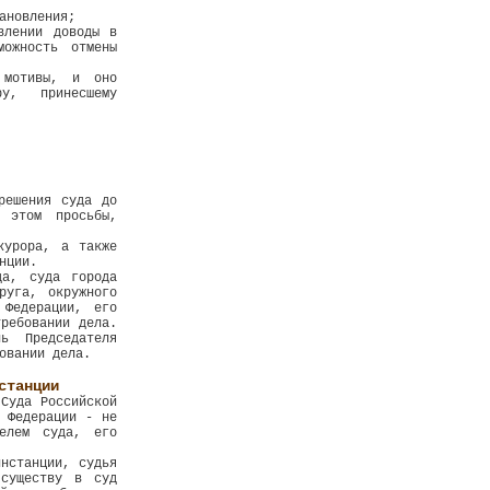
ановления;
влении доводы в
можность отмены
 мотивы, и оно
у, принесшему
решения суда до
 этом просьбы,
курора, а также
нции.
да, суда города
руга, окружного
 Федерации, его
требовании дела.
ь Председателя
овании дела.
станции
Суда Российской
 Федерации - не
елем суда, его
нстанции, судья
 существу в суд