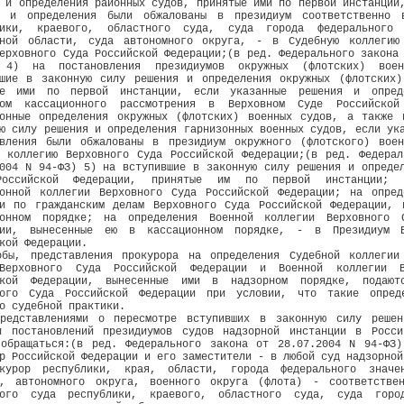
 и определения районных судов, принятые ими по первой инстанции
я и определения были обжалованы в президиум соответственно 
лики, краевого, областного суда, суда города федерального 
мной области, суда автономного округа, - в Судебную коллегию
ерховного Суда Российской Федерации;(в ред. Федерального закона
 4) на постановления президиумов окружных (флотских) вое
вшие в законную силу решения и определения окружных (флотских)
ые ими по первой инстанции, если указанные решения и опред
том кассационного рассмотрения в Верховном Суде Российской
ионные определения окружных (флотских) военных судов, а также 
ю силу решения и определения гарнизонных военных судов, если ук
овления были обжалованы в президиум окружного (флотского) вое
ю коллегию Верховного Суда Российской Федерации;(в ред. Федерал
004 N 94-ФЗ) 5) на вступившие в законную силу решения и опреде
оссийской Федерации, принятые им по первой инстанции; 
ионной коллегии Верховного Суда Российской Федерации; на опред
ии по гражданским делам Верховного Суда Российской Федерации, 
ионном порядке; на определения Военной коллегии Верховного 
ции, вынесенные ею в кассационном порядке, - в Президиум В
кой Федерации.
обы, представления прокурора на определения Судебной коллегии
Верховного Суда Российской Федерации и Военной коллегии В
ской Федерации, вынесенные ими в надзорном порядке, подают
ного Суда Российской Федерации при условии, что такие опред
о судебной практики.
редставлениями о пересмотре вступивших в законную силу решен
и постановлений президиумов судов надзорной инстанции в Росси
 обращаться:(в ред. Федерального закона от 28.07.2004 N 94-ФЗ)
р Российской Федерации и его заместители - в любой суд надзорной
курор республики, края, области, города федерального значе
и, автономного округа, военного округа (флота) - соответстве
ного суда республики, краевого, областного суда, суда горо