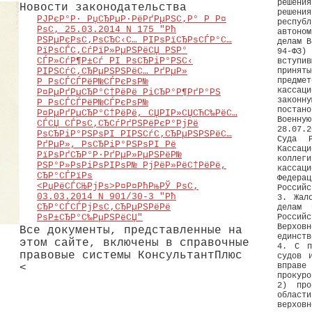
решения
Новости законодательства
решени
РЈРєР°Р· РџСЂРµР·РёРґРµРЅС‚Р° Р Р¤
респуб
РѕС‚ 25.03.2014 N 175 "Рћ
автоно
РЅРµРєРѕС‚РѕСЂС‹С… РІРѕРїСЂРѕСЃР°С…
делам В
РїРѕСЃС‚СѓРїР»РµРЅРёСЏ РЅР°
94-ФЗ)
СЃР»СѓР¶Р±Сѓ РІ РѕСЂРіР°РЅС‹
вступи
принят
РІРЅСѓС‚СЂРµРЅРЅРёС… РґРµР»
предме
Р РѕСЃСЃРёР№СЃРєРѕР№
кассац
Р¤РµРґРµСЂР°С†РёРё РіСЂР°Р¶РґР°РЅ
законну
Р РѕСЃСЃРёР№СЃРєРѕР№
постан
Р¤РµРґРµСЂР°С†РёРё, СЏРІР»СЏСЋС‰РёС…
Военну
СЃСЏ СЃРѕС‚СЂСѓРґРЅРёРєР°РјРё
28.07.2
РѕСЂРіР°РЅРѕРІ РІРЅСѓС‚СЂРµРЅРЅРёС…
Суда Р
РґРµР», РѕСЂРіР°РЅРѕРІ Рё
Кассац
РїРѕРґСЂР°Р·РґРµР»РµРЅРёР№
коллег
РЅР°Р»РѕРіРѕРІРѕР№ РјРёР»РёС†РёРё,
кассац
СЂР°СЃРїРѕ
Федера
<РџРёСЃСЊРјРѕ>Р¤Р¤РћРњРЎ РѕС‚
Российс
03.03.2014 N 901/30-3 "Рћ
3. Жал
СЂР°СЃСЃРјРѕС‚СЂРµРЅРёРё
делам 
Россий
РѕР±СЂР°С‰РµРЅРёСЏ"
Верхов
Все документы, представленные на
единств
этом сайте, включены в справочные
4. С п
правовые системы КонсультантПлюс
судов 
вправе
<
прокуро
2) про
област
верхов