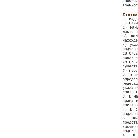
значен
военног
Статья
1. Надз
1) наим
2) наи
место н
3) наи
нахожде
4) ука
надзорн
28.07.
президи
28.07.
существ
7) прос
2. В н
опреде
Федера
указан
соответ
3. В на
права 
постано
4. В с
надзорн
5. Над
предста
докумен
подписа
6. К 