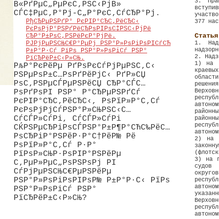
3. Пра
В«РґРµС„РµРєС‚РЅС‹РјВ»
вступи
СЃС‡РµС‚Р°Рј-С„Р°РєС‚СѓСЂР°Рј.
участв
РђСЂРµРЅРґР° РєРІР°СЂС‚РёСЂС‹
377 нас
РєРѕРјР°РЅРґРёСЂРѕРІРѕС‡РЅС‹РјРё
Статья
СЂР°Р±РѕС‚РЅРёРєР°РјРё.
1. Над
РЈРјРµРЅСЊС€Р°РµРј РЅР°Р»РѕРіРѕРІСѓСЋ
надзорн
Р±Р°Р·Сѓ РїРѕ РЅР°Р»РѕРіСѓ РЅР°
2. Надз
РїСЂРёР±С‹Р»СЊ.
1) на 
РљР°РєРёРµ РґРѕРєСѓРјРµРЅС‚С‹
краевы
РЅРµРѕР±С…РѕРґРёРјС‹ РґР»СЏ
област
РѕС‚РЅРµСЃРµРЅРёСЏ СЂР°СЃС…
решени
Верхов
РѕРґРѕРІ РЅР° Р°СЂРµРЅРґСѓ
респуб
РєРІР°СЂС‚РёСЂС‹, РѕРїР»Р°С‚Сѓ
автоно
РєРѕРјРјСѓРЅР°Р»СЊРЅС‹С…
районны
СѓСЃР»СѓРі, СѓСЃР»СѓРі
районн
респуб
СЌРЅРµСЂРіРѕСЃРЅР°Р±Р¶Р°СЋС‰РёС…
автоном
РѕСЂРіР°РЅРёР·Р°С†РёР№ Рё
2) на 
РѕРїР»Р°С‚Сѓ Р·Р°
законну
(флотск
РїРѕР»СЊР·РѕРІР°РЅРёРµ
3) на 
С‚РµР»РµС„РѕРЅРѕРј РІ
судов 
СѓРјРµРЅСЊС€РµРЅРёРµ
округо
РЅР°Р»РѕРіРѕРІРѕР№ Р±Р°Р·С‹ РїРѕ
респуб
автоно
РЅР°Р»РѕРіСѓ РЅР°
указан
РїСЂРёР±С‹Р»СЊ?
Верхов
респуб
автоно