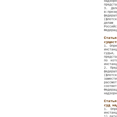
надзор
предста
3. Дел
в:през
федера
(флотс
делам 
Россий
Федерац
Стать
сущест
1. Опре
инстан
судьи,
предста
по кот
инстанц
2. Пре
федера
(флотс
замест
рассмо
соотве
Федерац
надзорн
Статья
суд на
1. Опр
инстанц
1) дату