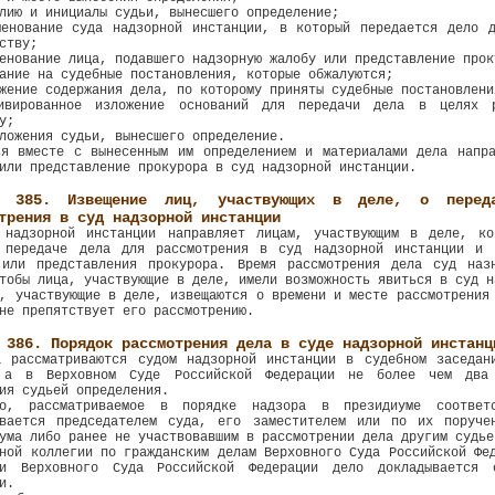
лию и инициалы судьи, вынесшего определение;
менование суда надзорной инстанции, в который передается дело д
ству;
енование лица, подавшего надзорную жалобу или представление прок
ание на судебные постановления, которые обжалуются;
жение содержания дела, по которому приняты судебные постановлени
ивированное изложение оснований для передачи дела в целях 
у;
ложения судьи, вынесшего определение.
ья вместе с вынесенным им определением и материалами дела напра
или представление прокурора в суд надзорной инстанции.
я 385. Извещение лиц, участвующих в деле, о перед
трения в суд надзорной инстанции
 надзорной инстанции направляет лицам, участвующим в деле, ко
 передаче дела для рассмотрения в суд надзорной инстанции и 
 или представления прокурора. Время рассмотрения дела суд наз
тобы лица, участвующие в деле, имели возможность явиться в суд н
, участвующие в деле, извещаются о времени и месте рассмотрения
не препятствует его рассмотрению.
 386. Порядок рассмотрения дела в суде надзорной инстанц
а рассматриваются судом надзорной инстанции в судебном заседан
 а в Верховном Суде Российской Федерации не более чем два
ия судьей определения.
о, рассматриваемое в порядке надзора в президиуме соответс
ывается председателем суда, его заместителем или по их поруче
ума либо ранее не участвовавшим в рассмотрении дела другим судье
ной коллегии по гражданским делам Верховного Суда Российской Фе
ии Верховного Суда Российской Федерации дело докладывается
и.