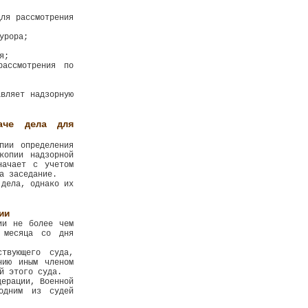
ля рассмотрения
урора;
я;
рассмотрения по
вляет надзорную
аче дела для
пии определения
копии надзорной
начает с учетом
а заседание.
 дела, однако их
ии
ии не более чем
 месяца со дня
твующего суда,
нию иным членом
й этого суда.
дерации, Военной
 одним из судей