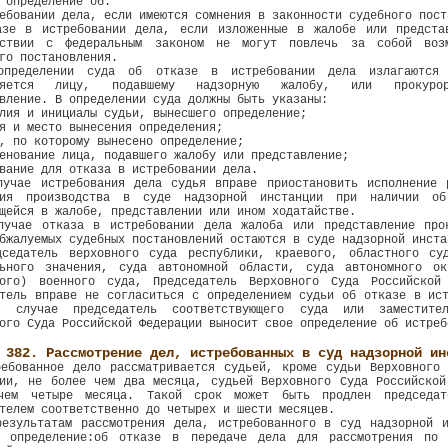
 определение об:
ебовании дела, если имеются сомнения в законности судебного пост
азе в истребовании дела, если изложенные в жалобе или предста
тствии с федеральным законом не могут повлечь за собой воз
го постановления.
пределении суда об отказе в истребовании дела излагаются
вляется лицу, подавшему надзорную жалобу, или прокурор
вление. В определении суда должны быть указаны:
лия и инициалы судьи, вынесшего определение;
я и место вынесения определения;
, по которому вынесено определение;
енование лица, подавшего жалобу или представление;
вание для отказа в истребовании дела.
лучае истребования дела судья вправе приостановить исполнение 
ния производства в суде надзорной инстанции при наличии об
щейся в жалобе, представлении или ином ходатайстве.
лучае отказа в истребовании дела жалоба или представление про
бжалуемых судебных постановлений остаются в суде надзорной инста
дседатель верховного суда республики, краевого, областного су
льного значения, суда автономной области, суда автономного ок
кого) военного суда, Председатель Верховного Суда Российской
тель вправе не согласиться с определением судьи об отказе в ис
 случае председатель соответствующего суда или заместител
ого Суда Российской Федерации выносит свое определение об истреб
 382. Рассмотрение дел, истребованных в суд надзорной ин
ребованное дело рассматривается судьей, кроме судьи Верховного 
ции, не более чем два месяца, судьей Верховного Суда Российской
чем четыре месяца. Такой срок может быть продлен председат
телем соответственно до четырех и шести месяцев.
результатам рассмотрения дела, истребованного в суд надзорной и
т определение:об отказе в передаче дела для рассмотрения по