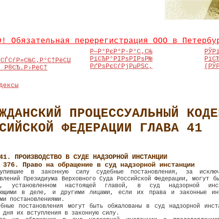
О! Обязательная перерегистрация ООО в Петербу
Р—Р°РєР°Р·Р°С‚СЊ
РЎР
РїСЂР°РІРѕРІРѕР№
РїС
ЅСЃСѓР»СЊС‚Р°С†РёСЏ
РґРѕРєСѓРјРµРЅС‚
(РЎ
Џ Р®СЂ.Р›РёС†
дексы
ЖДАНСКИЙ ПРОЦЕССУАЛЬНЫЙ КОДЕ
СИЙСКОЙ ФЕДЕРАЦИИ ГЛАВА 41
41. ПРОИЗВОДСТВО В СУДЕ НАДЗОРНОЙ ИНСТАНЦИИ
 376. Право на обращение в суд надзорной инстанции
упившие в законную силу судебные постановления, за исключ
влений Президиума Верховного Суда Российской Федерации, могут б
е, установленном настоящей главой, в суд надзорной инс
ующими в деле, и другими лицами, если их права и законные ин
ми постановлениями.
ебные постановления могут быть обжалованы в суд надзорной инст
 дня их вступления в законную силу.