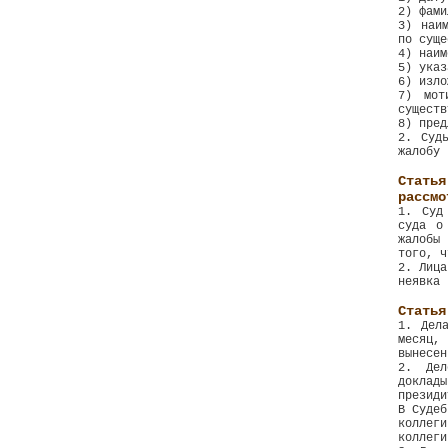
2) фами
3) наи
по суще
4) наим
5) указ
6) изло
7) мот
существ
8) пред
2. Суд
жалобу 
Стать
рассмо
1. Суд
суда о
жалобы
того, ч
2. Лица
неявка 
Статья
1. Дел
месяц,
вынесен
2. Дел
доклад
президи
В Судеб
коллег
коллеги