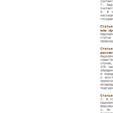
соответ
7. Над
соответ
8. В с
кассац
государ
Статья
или пр
Надзорн
статье 
председ
Стать
рассмо
Надзор
сущест
случае,
378 на
обращен
в поряд
о восс
принят
возвра
подсудн
Статья
1. В с
надзор
Верховн
2. По 