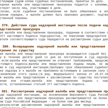
ствующим судом копии судебных постановлений, принятых по делу.
зорная жалоба или представление прокурора подается с копиями
ствует числу лиц, участвующих в деле.
лучае, если судебное постановление не было обжаловано в ап
ионном порядке, к жалобе должен быть приложен документ, подтве
ственной пошлины.
 379. Действия суда надзорной инстанции после подачи на
едставления прокурора
ая жалоба или представление прокурора, поданные в соответствии 
377 настоящего Кодекса подсудностью, по поручению председателя
ателя соответствующего суда передается на рассмотрение судьи дан
я 380. Возвращение надзорной жалобы или представления 
трения по существу
ная жалоба или представление прокурора возвращается судьей без 
ву в течение десяти дней со дня их поступления в суд надзор
 если:жалоба или представление не отвечает требованиям, предусм
стоящего Кодекса;жалоба или представление поданы лицом, не и
ие в суд надзорной инстанции;пропущен срок обжалования судебно
ке надзора и к жалобе не приложено вступившее в законную силу 
тановлении этого срока;(в ред. Федерального закона от 28.07.2
ия жалобы или представления к рассмотрению по существу поступил
щении или отзыве;жалоба или представление поданы с нар
ости, установленных статьей 377 настоящего Кодекса.
 381. Рассмотрение надзорной жалобы или представления пр
уде надзорной инстанции, за исключением Верховного Суда Россий
ная жалоба или представление прокурора рассматривается не более
ом Суде Российской Федерации - не более чем два месяца.
результатам рассмотрения надзорной жалобы или представления 