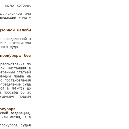
, число которых
елляционном или
рждающий уплату
дзорной жалобы
с определенной в
 или заместителя
ного суда.
прокурора без
рассмотрения по
ной инстанции в
отренным статьей
меющим права на
го постановления
определение суда
004 N 94-ФЗ) до
а просьба об их
ушением правил
окурора
ской Федерации,
 чем месяц, а в
прокурора судья