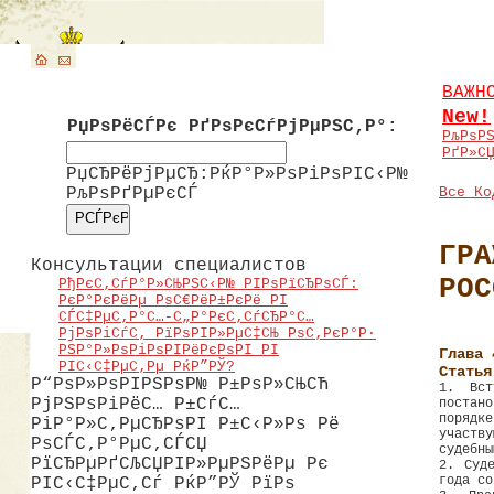
ВАЖН
New!
РџРѕРёСЃРє РґРѕРєСѓРјРµРЅС‚Р°:
РљРѕР
РґР»С
РџСЂРёРјРµСЂ:РќР°Р»РѕРіРѕРІС‹Р№
РљРѕРґРµРєСЃ
Все Ко
ГРА
Консультации специалистов
РОС
РђРєС‚СѓР°Р»СЊРЅС‹Р№ РІРѕРїСЂРѕСЃ:
РєР°РєРёРµ РѕС€РёР±РєРё РІ
СЃС‡РµС‚Р°С…-С„Р°РєС‚СѓСЂР°С…
РјРѕРіСѓС‚ РїРѕРІР»РµС‡СЊ РѕС‚РєР°Р·
РЅР°Р»РѕРіРѕРІРёРєРѕРІ РІ
Глава 
РІС‹С‡РµС‚Рµ РќР”РЎ?
Статья
Р“РѕР»РѕРІРЅРѕР№ Р±РѕР»СЊСЋ
1. Вст
РјРЅРѕРіРёС… Р±СѓС…
постано
порядк
РіР°Р»С‚РµСЂРѕРІ Р±С‹Р»Рѕ Рё
участв
РѕСЃС‚Р°РµС‚СЃСЏ
судебны
РїСЂРµРґСЉСЏРІР»РµРЅРёРµ Рє
2. Суд
года со
РІС‹С‡РµС‚Сѓ РќР”РЎ РїРѕ