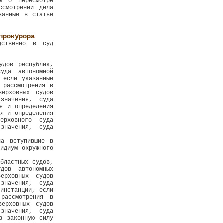
м о пересмотре
ссмотрении дела
занные в статье
прокурора
дственно в суд
удов республик,
уда автономной
 если указанные
 рассмотрения в
верховных судов
значения, суда
я и определения
ия и определения
ерховного суда
значения, суда
на вступившие в
зидиум окружного
бластных судов,
дов автономных
ерховных судов
значения, суда
инстанции, если
рассмотрения в
верховных судов
значения, суда
в законную силу