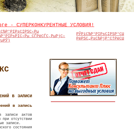
рге - СУПЕРКОНКУРЕНТНЫЕ УСЛОВИЯ!
їСЂР°РІРѕС‡РЅС‹Рµ
РЎРїСЂР°РІРѕС‡РЅР°СЏ
ЂР°РІРѕРІС‹Рµ СЃРёСЃС‚РµРјС‹
РёРЅС„РѕСЂРјР°С†РёСЏ
РџРЎ)
КС
ЕНИЙ В ЗАПИСИ
нений в запись
в записи актов
я при отсутствии
ые записи.
нского состояния