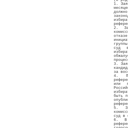
1. Зая
месяц
долж
закон
изби
рефере
2. За
комис
отказе
инициа
групп
суд 
избир
обжалу
процес
3. Зая
канди
за вос
4. По
рефере
или 
Росси
избира
быть п
опубл
рефере
5. За
комис
суд в 
6. В 
рефер
голос