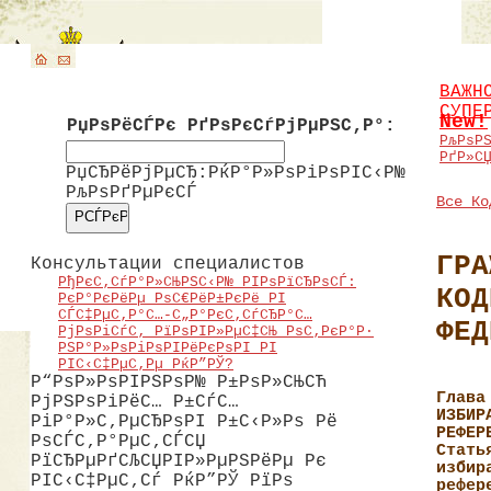
ВАЖН
СУПЕ
New!
РџРѕРёСЃРє РґРѕРєСѓРјРµРЅС‚Р°:
РљРѕР
РґР»С
РџСЂРёРјРµСЂ:РќР°Р»РѕРіРѕРІС‹Р№
РљРѕРґРµРєСЃ
Все Ко
ГРА
Консультации специалистов
РђРєС‚СѓР°Р»СЊРЅС‹Р№ РІРѕРїСЂРѕСЃ:
КОД
РєР°РєРёРµ РѕС€РёР±РєРё РІ
СЃС‡РµС‚Р°С…-С„Р°РєС‚СѓСЂР°С…
ФЕД
РјРѕРіСѓС‚ РїРѕРІР»РµС‡СЊ РѕС‚РєР°Р·
РЅР°Р»РѕРіРѕРІРёРєРѕРІ РІ
РІС‹С‡РµС‚Рµ РќР”РЎ?
Р“РѕР»РѕРІРЅРѕР№ Р±РѕР»СЊСЋ
Глав
РјРЅРѕРіРёС… Р±СѓС…
ИЗБИ
РіР°Р»С‚РµСЂРѕРІ Р±С‹Р»Рѕ Рё
РЕФЕР
РѕСЃС‚Р°РµС‚СЃСЏ
Стат
РїСЂРµРґСЉСЏРІР»РµРЅРёРµ Рє
изби
РІС‹С‡РµС‚Сѓ РќР”РЎ РїРѕ
рефер