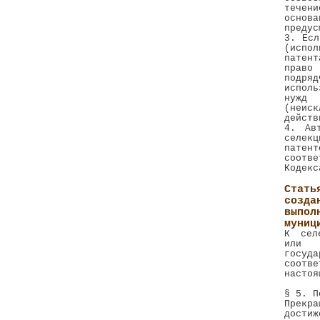
течени
основ
предус
3. Есл
(испо
патент
право
подр
исполь
нужд
(неис
действ
4. Ав
селе
патен
соотв
Кодекс
Стат
созд
выпо
муниц
К сел
или 
госуд
соотв
настоя
§ 5. П
Прекр
достиж