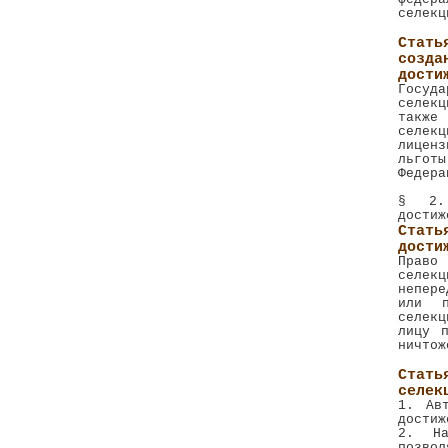
селекц
Стать
созд
дости
Госуд
селекц
также
селек
лицен
льготы
Федера
§ 2. 
достиж
Стать
дости
Право 
селе
непере
или п
селекц
лицу 
ничтож
Стат
селек
1. Ав
достиж
2. На
позвол