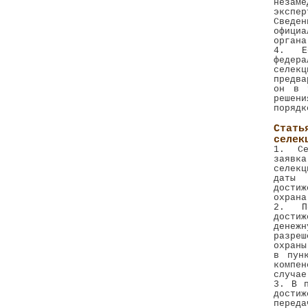
незам
экспер
Свед
офици
органа
4. Е
федер
селек
предва
он в 
решен
порядк
Стат
селек
1. Се
заявка
селекц
даты 
дости
охрана
2. П
дости
денеж
разре
охраны
в пун
компе
случае
3. В п
дости
перед