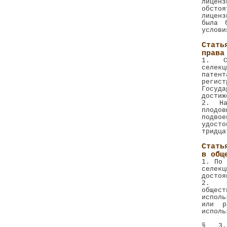
лицен
обстоя
лицен
была 
услови
Стат
права
1. С
селекц
пате
реги
Госуд
достиж
2. На
плодо
подво
удост
тридца
Стать
в общ
1. По 
селек
достоя
2. С
обще
испол
или р
исполь
§ 3.