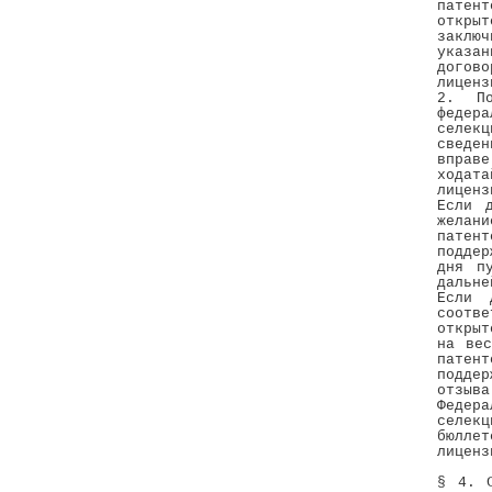
патен
откры
заклю
указа
догов
лиценз
2. П
федер
селек
сведе
вправ
ходат
лиценз
Если 
желан
патен
подде
дня п
дальне
Если 
соотв
откры
на вес
патен
подде
отзыва
Феде
селек
бюлле
лиценз
§ 4. С