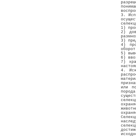
разреш
поним
воспро
3. Исп
осуще
селекц
1) про
2) до
размно
3) пре
4) пр
оборот
5) выв
6) вво
7) хр
настоя
4. Ис
распр
матер
призна
или п
порода
сущес
селек
охра
живот
охраня
Селек
наслед
селек
дост
исход