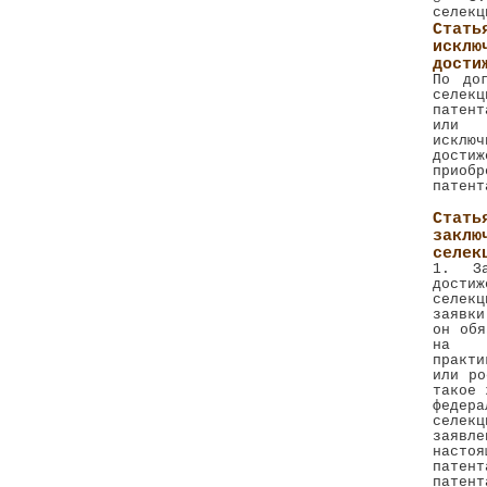
селекц
Стат
искл
дости
По до
селек
патен
или 
исключ
дости
приоб
патент
Стат
заклю
селек
1. За
дости
селекц
заявки
он обя
на ус
практ
или ро
такое 
феде
селек
заявл
насто
патен
патен