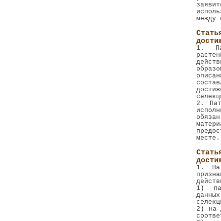
заяви
испол
между 
Стат
дости
1. Па
расте
дейст
образ
описа
соста
дости
селекц
2. Пат
испол
обязан
матер
предо
месте.
Стать
дости
1. Па
призн
действ
1) па
данн
селекц
2) на 
соотве