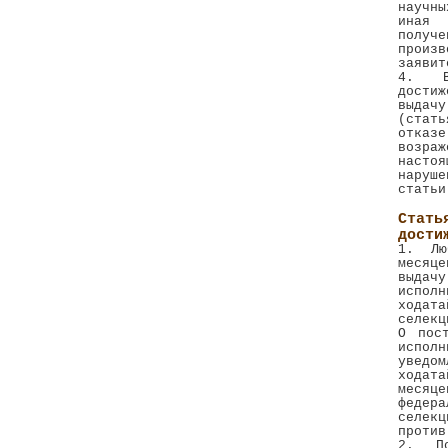
научн
иная 
получ
произв
заявит
4. В
дости
выдач
(стать
отказ
возра
насто
наруш
статьи
Стат
дости
1. Лю
месяц
выдач
испол
ходат
селекц
О пос
испол
увед
ходат
месяц
феде
селек
против
2. По