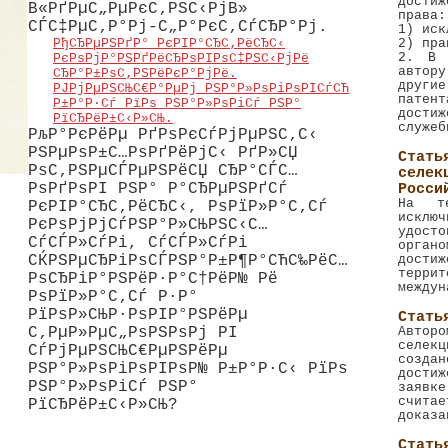
достиж
В«РґРµС„РµРєС‚РЅС‹РјВ»
права:
СЃС‡РµС‚Р°Рј-С„Р°РєС‚СѓСЂР°Рј.
1) иск
РђСЂРµРЅРґР° РєРІР°СЂС‚РёСЂС‹
2) пра
2. В 
РєРѕРјР°РЅРґРёСЂРѕРІРѕС‡РЅС‹РјРё
автор
СЂР°Р±РѕС‚РЅРёРєР°РјРё.
други
РЈРјРµРЅСЊС€Р°РµРј РЅР°Р»РѕРіРѕРІСѓСЋ
патен
Р±Р°Р·Сѓ РїРѕ РЅР°Р»РѕРіСѓ РЅР°
достиж
РїСЂРёР±С‹Р»СЊ.
служеб
РљР°РєРёРµ РґРѕРєСѓРјРµРЅС‚С‹
РЅРµРѕР±С…РѕРґРёРјС‹ РґР»СЏ
Стать
РѕС‚РЅРµСЃРµРЅРёСЏ СЂР°СЃС…
селе
РѕРґРѕРІ РЅР° Р°СЂРµРЅРґСѓ
Росси
На те
РєРІР°СЂС‚РёСЂС‹, РѕРїР»Р°С‚Сѓ
исклю
РєРѕРјРјСѓРЅР°Р»СЊРЅС‹С…
удост
СѓСЃР»СѓРі, СѓСЃР»СѓРі
орган
СЌРЅРµСЂРіРѕСЃРЅР°Р±Р¶Р°СЋС‰РёС…
дост
терри
РѕСЂРіР°РЅРёР·Р°С†РёР№ Рё
междун
РѕРїР»Р°С‚Сѓ Р·Р°
РїРѕР»СЊР·РѕРІР°РЅРёРµ
Стать
С‚РµР»РµС„РѕРЅРѕРј РІ
Автор
селек
СѓРјРµРЅСЊС€РµРЅРёРµ
созда
РЅР°Р»РѕРіРѕРІРѕР№ Р±Р°Р·С‹ РїРѕ
дости
РЅР°Р»РѕРіСѓ РЅР°
заявке
считае
РїСЂРёР±С‹Р»СЊ?
доказа
Стать