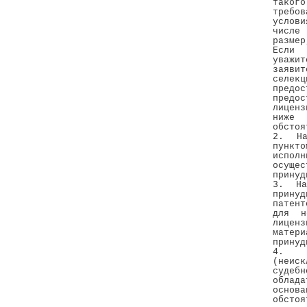
тако
требов
услов
числе 
размер
Если 
уважит
заяви
селек
предо
предо
лицен
ниже 
обстоя
2. На
пункт
испол
осущ
принуд
3. На
прину
патен
для н
лицен
матери
принуд
4. Д
(неиск
судеб
облад
основ
обсто