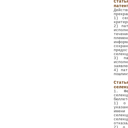
Стать
патен
Дейст
прекра
1) се
критер
2) пат
исполн
течен
племе
инфор
сохра
пред
селекц
3) па
испол
заявле
4) пат
пошлин
Стат
селек
1. Фе
селек
бюллет
1) о 
указан
имени
селек
селек
отказа
2) о 