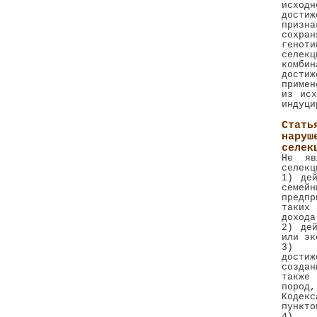
исходн
дости
призн
сохра
гено
селекц
комби
дости
примен
из исх
индуци
Стат
нару
селек
Не яв
селекц
1) дей
семе
предп
таких
дохода
2) дей
или эк
3) и
дости
создан
также
пород
Кодек
пункто
4) и