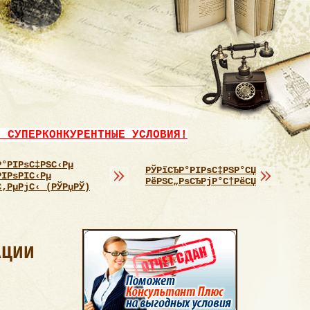
- СУПЕРКОНКУРЕНТНЫЕ УСЛОВИЯ!
Р°РІРѕС‡РЅС‹Рµ
РЎРїСЂР°РІРѕС‡РЅР°СЏ
РІРѕРІС‹Рµ
РёРЅС„РѕСЂРјР°С†РёСЏ
С‚РµРјС‹ (РЎРџРЎ)
АЦИИ