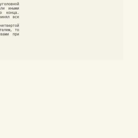
уголовной
или иными
до конца.
ринял все
четвертой
телем, то
твами при