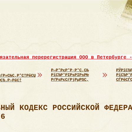
язательная перерегистрация ООО в Петербурге 
Р—Р°РєР°Р·Р°С‚СЊ
РЎРїСЂ
РїСЂР°РІРѕРІРѕР№
РїСЂР°
СѓР»СЊС‚Р°С†РёСЏ
РґРѕРєСѓРјРµРЅС‚
СЃРёСЃ
®СЂ.Р›РёС†
ВНЫЙ КОДЕКС РОССИЙСКОЙ ФЕДЕР
 6