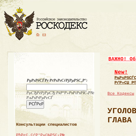
ВАЖНО! Об
New!
РљРѕРЅСЃ
РџРѕРёСЃРє РґРѕРєСѓРјРµРЅС‚Р°:
РґР»СЏ Р
РџСЂРёРјРµСЂ:РќР°Р»РѕРіРѕРІС‹Р№
Все Кодексы
РљРѕРґРµРєСЃ
УГОЛО
ГЛАВА
Консультации специалистов
РђРєС‚СѓР°Р»СЊРЅС‹Р№