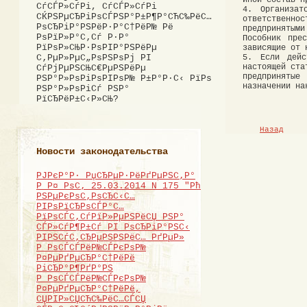
СѓСЃР»СѓРі, СѓСЃР»СѓРі
4. Организат
СЌРЅРµСЂРіРѕСЃРЅР°Р±Р¶Р°СЋС‰РёС…
ответственно
РѕСЂРіР°РЅРёР·Р°С†РёР№ Рё
предпринятым
РѕРїР»Р°С‚Сѓ Р·Р°
Пособник пре
РїРѕР»СЊР·РѕРІР°РЅРёРµ
зависящие от 
5. Если дейс
С‚РµР»РµС„РѕРЅРѕРј РІ
настоящей ста
СѓРјРµРЅСЊС€РµРЅРёРµ
предпринятые
РЅР°Р»РѕРіРѕРІРѕР№ Р±Р°Р·С‹ РїРѕ
назначении на
РЅР°Р»РѕРіСѓ РЅР°
РїСЂРёР±С‹Р»СЊ?
Назад
Новости законодательства
РЈРєР°Р· РџСЂРµР·РёРґРµРЅС‚Р°
Р Р¤ РѕС‚ 25.03.2014 N 175 "Рћ
РЅРµРєРѕС‚РѕСЂС‹С…
РІРѕРїСЂРѕСЃР°С…
РїРѕСЃС‚СѓРїР»РµРЅРёСЏ РЅР°
СЃР»СѓР¶Р±Сѓ РІ РѕСЂРіР°РЅС‹
РІРЅСѓС‚СЂРµРЅРЅРёС… РґРµР»
Р РѕСЃСЃРёР№СЃРєРѕР№
Р¤РµРґРµСЂР°С†РёРё
РіСЂР°Р¶РґР°РЅ
Р РѕСЃСЃРёР№СЃРєРѕР№
Р¤РµРґРµСЂР°С†РёРё,
СЏРІР»СЏСЋС‰РёС…СЃСЏ