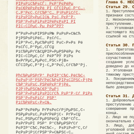
Глава 6. НЕ
РІРѕРїСЂРѕСЃ: РєР°РєРёРµ
Статья 29. 
РѕС€РёР±РєРё РІ СЃС‡РµС‚Р°С…-
1. Преступлен
С„Р°РєС‚СѓСЂР°С… РјРѕРіСѓС‚
признаки сост
РїРѕРІР»РµС‡СЊ РѕС‚РєР°Р·
2. Неоконченн
РЅР°Р»РѕРіРѕРІРёРєРѕРІ РІ
преступление.
РІС‹С‡РµС‚Рµ РќР”РЎ?
3. Уголовна
настоящего Ко
Р“РѕР»РѕРІРЅРѕР№ Р±РѕР»СЊСЋ
ссылкой на ст
РјРЅРѕРіРёС… Р±СѓС…
РіР°Р»С‚РµСЂРѕРІ Р±С‹Р»Рѕ Рё
Статья 30. 
РѕСЃС‚Р°РµС‚СЃСЏ
1. Приготов
РїСЂРµРґСЉСЏРІР»РµРЅРёРµ Рє
приспособле
РІС‹С‡РµС‚Сѓ РќР”РЎ РїРѕ
соучастников
В«РґРµС„РµРєС‚РЅС‹РјВ»
создание усл
СЃС‡РµС‚Р°Рј-С„Р°РєС‚СѓСЂР°Рј.
доведено до к
2. Уголовная
тяжкому прест
РђСЂРµРЅРґР° РєРІР°СЂС‚РёСЂС‹
3. Покушение
РєРѕРјР°РЅРґРёСЂРѕРІРѕС‡РЅС‹РјРё
непосредствен
СЂР°Р±РѕС‚РЅРёРєР°РјРё.
было доведено
РЈРјРµРЅСЊС€Р°РµРј
РЅР°Р»РѕРіРѕРІСѓСЋ Р±Р°Р·Сѓ РїРѕ
Статья 31. 
РЅР°Р»РѕРіСѓ РЅР°
1. Добровольн
РїСЂРёР±С‹Р»СЊ.
преступлению 
совершение п
РљР°РєРёРµ РґРѕРєСѓРјРµРЅС‚С‹
конца.
РЅРµРѕР±С…РѕРґРёРјС‹ РґР»СЏ
2. Лицо не по
РѕС‚РЅРµСЃРµРЅРёСЏ СЂР°СЃС…
окончательно 
РѕРґРѕРІ РЅР° Р°СЂРµРЅРґСѓ
3. Лицо, доб
РєРІР°СЂС‚РёСЂС‹, РѕРїР»Р°С‚Сѓ
уголовной отв
РєРѕРјРјСѓРЅР°Р»СЊРЅС‹С…
иной состав п