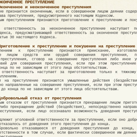
ОКОНЧЕННОЕ ПРЕСТУПЛЕНИЕ
Оконченное и неоконченное преступления
ие признается оконченным, если в совершенном лицом деянии содер
ава преступления, предусмотренного настоящим Кодексом.
ым преступлением признаются приготовление к преступлению и пок
я ответственность за неоконченное преступление наступает п
декса, предусматривающей ответственность за оконченное преступ
атью 30 настоящего Кодекса.
Приготовление к преступлению и покушение на преступление
лением к преступлению признаются приискание, изготовл
ние лицом средств или орудий совершения преступления, пр
 преступления, сговор на совершение преступления либо иное у
овий для совершения преступления, если при этом преступлени
онца по не зависящим от этого лица обстоятельствам.
 ответственность наступает за приготовление только к тяжком
уплениям.
м на преступление признаются умышленные действия (бездейств
но направленные на совершение преступления, если при этом престу
 до конца по не зависящим от этого лица обстоятельствам.
Добровольный отказ от преступления
ым отказом от преступления признается прекращение лицом пригот
либо прекращение действий (бездействия), непосредственно направ
реступления, если лицо осознавало возможность доведения престу
длежит уголовной ответственности за преступление, если оно добр
отказалось от доведения этого преступления до конца.
ровольно отказавшееся от доведения преступления до конца, 
етственности в том случае, если фактически совершенное им деяние
реступления.