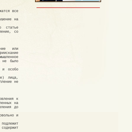
жатся все
ушение на
о статье
ление, со
ение или
иискание
мышленное
е не было
у и особо
ие) лица,
пление не
овления к
ленных на
пления до
овольно и
подлежит
 содержит