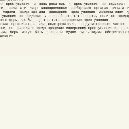
ор преступления и подстрекатель к преступлению не подлежат 
сти, если эти лица своевременным сообщением органам власти 
и мерами предотвратили доведение преступления исполнителем 
ступления не подлежит уголовной ответственности, если он предп
него меры, чтобы предотвратить совершение преступления.
твия организатора или подстрекателя, предусмотренные частью 
тьи, не привели к предотвращению совершения преступления исполни
 ими меры могут быть признаны судом смягчающими обстоятельс
казания.