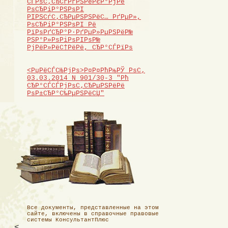
СЃРѕС‚СЂСѓРґРЅРёРєР°РјРё
РѕСЂРіР°РЅРѕРІ
РІРЅСѓС‚СЂРµРЅРЅРёС… РґРµР»,
РѕСЂРіР°РЅРѕРІ Рё
РїРѕРґСЂР°Р·РґРµР»РµРЅРёР№
РЅР°Р»РѕРіРѕРІРѕР№
РјРёР»РёС†РёРё, СЂР°СЃРїРѕ
<РџРёСЃСЊРјРѕ>Р¤Р¤РћРњРЎ РѕС‚
03.03.2014 N 901/30-3 "Рћ
СЂР°СЃСЃРјРѕС‚СЂРµРЅРёРё
РѕР±СЂР°С‰РµРЅРёСЏ"
Все документы, представленные на этом
сайте, включены в справочные правовые
системы КонсультантПлюс
<