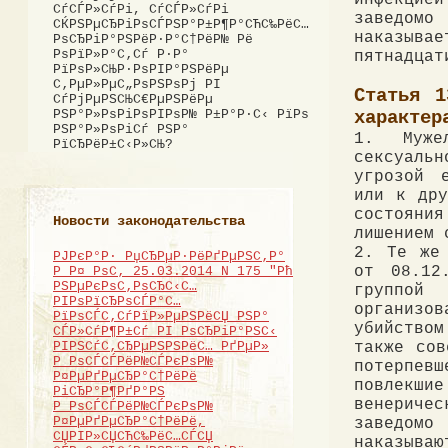
СѓСЃР»СѓРі, СѓСЃР»СѓРі
заведомо 
СЌРЅРµСЂРіРѕСЃРЅР°Р±Р¶Р°СЋС‰РёС…
наказыва
РѕСЂРіР°РЅРёР·Р°С†РёР№ Рё
пятнадцат
РѕРїР»Р°С‚Сѓ Р·Р°
РїРѕР»СЊР·РѕРІР°РЅРёРµ
С‚РµР»РµС„РѕРЅРѕРј РІ
Статья 1
СѓРјРµРЅСЊС€РµРЅРёРµ
характер
РЅР°Р»РѕРіРѕРІРѕР№ Р±Р°Р·С‹ РїРѕ
РЅР°Р»РѕРіСѓ РЅР°
1. Муже
РїСЂРёР±С‹Р»СЊ?
сексуаль
угрозой 
или к дру
состояни
Новости законодательства
лишением 
2. Те же
РЈРєР°Р· РџСЂРµР·РёРґРµРЅС‚Р°
от 08.12
Р Р¤ РѕС‚ 25.03.2014 N 175 "Рћ
РЅРµРєРѕС‚РѕСЂС‹С…
группой
РІРѕРїСЂРѕСЃР°С…
организо
РїРѕСЃС‚СѓРїР»РµРЅРёСЏ РЅР°
убийство
СЃР»СѓР¶Р±Сѓ РІ РѕСЂРіР°РЅС‹
также сов
РІРЅСѓС‚СЂРµРЅРЅРёС… РґРµР»
Р РѕСЃСЃРёР№СЃРєРѕР№
потерпев
Р¤РµРґРµСЂР°С†РёРё
повлекш
РіСЂР°Р¶РґР°РЅ
венериче
Р РѕСЃСЃРёР№СЃРєРѕР№
заведомо
Р¤РµРґРµСЂР°С†РёРё,
СЏРІР»СЏСЋС‰РёС…СЃСЏ
наказыва