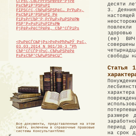
СЃРѕС‚СЂСѓРґРЅРёРєР°РјРё
десяти ле
РѕСЂРіР°РЅРѕРІ
3. Деяни
РІРЅСѓС‚СЂРµРЅРЅРёС… РґРµР»,
РѕСЂРіР°РЅРѕРІ Рё
настоящ
РїРѕРґСЂР°Р·РґРµР»РµРЅРёР№
неосторо
РЅР°Р»РѕРіРѕРІРѕР№
повлекли
РјРёР»РёС†РёРё, СЂР°СЃРїРѕ
здоровью
(ее) ВИЧ
<РџРёСЃСЊРјРѕ>Р¤Р¤РћРњРЎ РѕС‚
совершен
03.03.2014 N 901/30-3 "Рћ
четырнадц
СЂР°СЃСЃРјРѕС‚СЂРµРЅРёРё
свободы н
РѕР±СЂР°С‰РµРЅРёСЏ"
Статья 1
характер
Понужден
лесбиянст
характе
поврежд
использо
потерпев
размере 
заработн
Все документы, представленные на этом
период д
сайте, включены в справочные правовые
системы КонсультантПлюс
на срок д
<