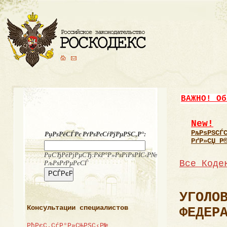
ВАЖНО! Об
New!
РљРѕРЅСЃ
РџРѕРёСЃРє РґРѕРєСѓРјРµРЅС‚Р°:
РґР»СЏ Р
РџСЂРёРјРµСЂ:РќР°Р»РѕРіРѕРІС‹Р№
Все Коде
РљРѕРґРµРєСЃ
УГОЛО
Консультации специалистов
ФЕДЕР
РђРєС‚СѓР°Р»СЊРЅС‹Р№