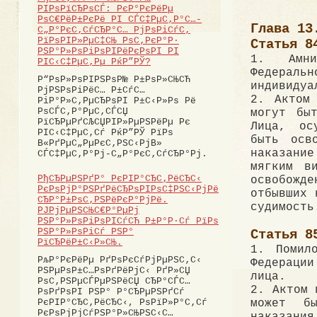
РІРѕРїСЂРѕСЃ: РєР°РєРёРµ
РѕС€РёР±РєРё РІ СЃС‡РµС‚Р°С…-
Глава 13
С„Р°РєС‚СѓСЂР°С… РјРѕРіСѓС‚
РїРѕРІР»РµС‡СЊ РѕС‚РєР°Р·
Статья 8
РЅР°Р»РѕРіРѕРІРёРєРѕРІ РІ
1. Амни
РІС‹С‡РµС‚Рµ РќР”РЎ?
Федеральн
Р“РѕР»РѕРІРЅРѕР№ Р±РѕР»СЊСЋ
индивидуа
РјРЅРѕРіРёС… Р±СѓС…
2. Актом
РіР°Р»С‚РµСЂРѕРІ Р±С‹Р»Рѕ Рё
могут бы
РѕСЃС‚Р°РµС‚СЃСЏ
РїСЂРµРґСЉСЏРІР»РµРЅРёРµ Рє
Лица, ос
РІС‹С‡РµС‚Сѓ РќР”РЎ РїРѕ
быть осв
В«РґРµС„РµРєС‚РЅС‹РјВ»
наказани
СЃС‡РµС‚Р°Рј-С„Р°РєС‚СѓСЂР°Рј.
мягким в
освобожде
РђСЂРµРЅРґР° РєРІР°СЂС‚РёСЂС‹
РєРѕРјР°РЅРґРёСЂРѕРІРѕС‡РЅС‹РјРё
отбывших 
СЂР°Р±РѕС‚РЅРёРєР°РјРё.
судимость
РЈРјРµРЅСЊС€Р°РµРј
РЅР°Р»РѕРіРѕРІСѓСЋ Р±Р°Р·Сѓ РїРѕ
РЅР°Р»РѕРіСѓ РЅР°
Статья 8
РїСЂРёР±С‹Р»СЊ.
1. Помил
РљР°РєРёРµ РґРѕРєСѓРјРµРЅС‚С‹
Федераци
РЅРµРѕР±С…РѕРґРёРјС‹ РґР»СЏ
лица.
РѕС‚РЅРµСЃРµРЅРёСЏ СЂР°СЃС…
2. Актом 
РѕРґРѕРІ РЅР° Р°СЂРµРЅРґСѓ
может бы
РєРІР°СЂС‚РёСЂС‹, РѕРїР»Р°С‚Сѓ
РєРѕРјРјСѓРЅР°Р»СЊРЅС‹С…
наказани