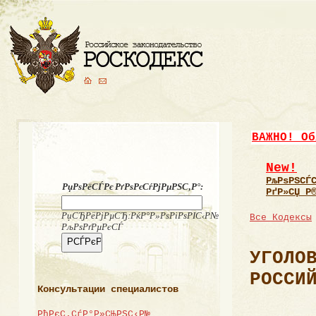
ВАЖНО! Об
New!
РљРѕРЅСЃ
РџРѕРёСЃРє РґРѕРєСѓРјРµРЅС‚Р°:
РґР»СЏ Р
РџСЂРёРјРµСЂ:РќР°Р»РѕРіРѕРІС‹Р№
Все Кодексы
РљРѕРґРµРєСЃ
УГОЛО
РОССИ
Консультации специалистов
РђРєС‚СѓР°Р»СЊРЅС‹Р№