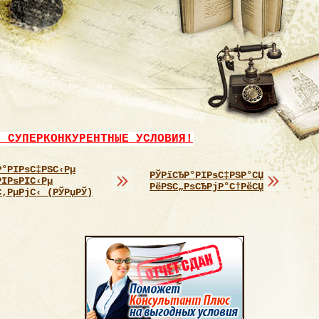
- СУПЕРКОНКУРЕНТНЫЕ УСЛОВИЯ!
Р°РІРѕС‡РЅС‹Рµ
РЎРїСЂР°РІРѕС‡РЅР°СЏ
РІРѕРІС‹Рµ
РёРЅС„РѕСЂРјР°С†РёСЏ
С‚РµРјС‹ (РЎРџРЎ)