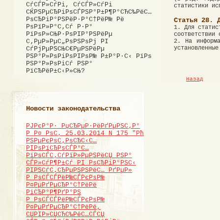
СѓСЃР»СѓРі, СѓСЃР»СѓРі
статистики ис
СЌРЅРµСЂРіРѕСЃРЅР°Р±Р¶Р°СЋС‰РёС…
РѕСЂРіР°РЅРёР·Р°С†РёР№ Рё
Статья 28. 
РѕРїР»Р°С‚Сѓ Р·Р°
1. Для статис
РїРѕР»СЊР·РѕРІР°РЅРёРµ
соответствии 
2. На информа
С‚РµР»РµС„РѕРЅРѕРј РІ
установленные
СѓРјРµРЅСЊС€РµРЅРёРµ
РЅР°Р»РѕРіРѕРІРѕР№ Р±Р°Р·С‹ РїРѕ
РЅР°Р»РѕРіСѓ РЅР°
РїСЂРёР±С‹Р»СЊ?
Назад
Новости законодательства
РЈРєР°Р· РџСЂРµР·РёРґРµРЅС‚Р°
Р Р¤ РѕС‚ 25.03.2014 N 175 "Рћ
РЅРµРєРѕС‚РѕСЂС‹С…
РІРѕРїСЂРѕСЃР°С…
РїРѕСЃС‚СѓРїР»РµРЅРёСЏ РЅР°
СЃР»СѓР¶Р±Сѓ РІ РѕСЂРіР°РЅС‹
РІРЅСѓС‚СЂРµРЅРЅРёС… РґРµР»
Р РѕСЃСЃРёР№СЃРєРѕР№
Р¤РµРґРµСЂР°С†РёРё
РіСЂР°Р¶РґР°РЅ
Р РѕСЃСЃРёР№СЃРєРѕР№
Р¤РµРґРµСЂР°С†РёРё,
СЏРІР»СЏСЋС‰РёС…СЃСЏ