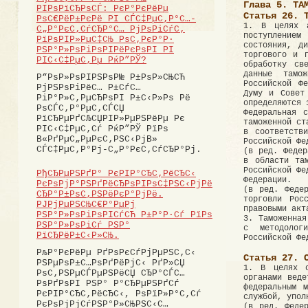
Глава 5. ТА
РІРѕРїСЂРѕСЃ: РєР°РєРёРµ
Статья 26. 
РѕС€РёР±РєРё РІ СЃС‡РµС‚Р°С…-
1. В целях а
С„Р°РєС‚СѓСЂР°С… РјРѕРіСѓС‚
поступлением
РїРѕРІР»РµС‡СЊ РѕС‚РєР°Р·
состояния, д
РЅР°Р»РѕРіРѕРІРёРєРѕРІ РІ
торгового и 
РІС‹С‡РµС‚Рµ РќР”РЎ?
обработку св
данные тамо
Р“РѕР»РѕРІРЅРѕР№ Р±РѕР»СЊСЋ
Российской Ф
РјРЅРѕРіРёС… Р±СѓС…
Думу и Совет
РіР°Р»С‚РµСЂРѕРІ Р±С‹Р»Рѕ Рё
определяются 
РѕСЃС‚Р°РµС‚СЃСЏ
Федеральная 
РїСЂРµРґСЉСЏРІР»РµРЅРёРµ Рє
таможенной ст
РІС‹С‡РµС‚Сѓ РќР”РЎ РїРѕ
в соответств
В«РґРµС„РµРєС‚РЅС‹РјВ»
Российской Фе
СЃС‡РµС‚Р°Рј-С„Р°РєС‚СѓСЂР°Рј.
(в ред. Федер
в области та
Российской Фе
РђСЂРµРЅРґР° РєРІР°СЂС‚РёСЂС‹
Федерации.
РєРѕРјР°РЅРґРёСЂРѕРІРѕС‡РЅС‹РјРё
(в ред. Феде
СЂР°Р±РѕС‚РЅРёРєР°РјРё.
торговли Рос
РЈРјРµРЅСЊС€Р°РµРј
правовыми акт
РЅР°Р»РѕРіРѕРІСѓСЋ Р±Р°Р·Сѓ РїРѕ
3. Таможенная
РЅР°Р»РѕРіСѓ РЅР°
с методолог
РїСЂРёР±С‹Р»СЊ.
Российской Фе
РљР°РєРёРµ РґРѕРєСѓРјРµРЅС‚С‹
Статья 27. 
РЅРµРѕР±С…РѕРґРёРјС‹ РґР»СЏ
1. В целях о
РѕС‚РЅРµСЃРµРЅРёСЏ СЂР°СЃС…
органами веде
РѕРґРѕРІ РЅР° Р°СЂРµРЅРґСѓ
федеральным 
РєРІР°СЂС‚РёСЂС‹, РѕРїР»Р°С‚Сѓ
службой, упол
РєРѕРјРјСѓРЅР°Р»СЊРЅС‹С…
(в ред. Феде