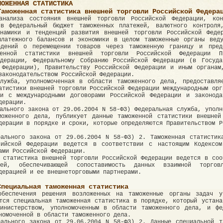
МОЖЕННАЯ СТАТИСТИКА
Таможенная статистика внешней торговли Российской Федера
нализа состояния внешней торговли Российской Федерации, ко
 в федеральный бюджет таможенных платежей, валютного контроля
инамики и тенденций развития внешней торговли Российской Феде
платежного балансов и экономики в целом таможенные органы вед
едений о перемещении товаров через таможенную границу и пред
женной статистики внешней торговли Российской Федерации Пр
едерации, Федеральному Собранию Российской Федерации (в Госуда
 Федерации), Правительству Российской Федерации и иным органам
законодательством Российской Федерации.
служба, уполномоченная в области таможенного дела, предоставля
атистики внешней торговли Российской Федерации международным орг
ии с международными договорами Российской Федерации и законода
дерации.
ального закона от 29.06.2004 N 58-ФЗ) Федеральная служба, уполн
моженного дела, публикует данные таможенной статистики внешней
дерации в порядке и сроки, которые определяются Правительством Р
рального закона от 29.06.2004 N 58-ФЗ) 2. Таможенная статистик
сийской Федерации ведется в соответствии с настоящим Кодексо
ами Российской Федерации.
 статистика внешней торговли Российской Федерации ведется в соо
ией, обеспечивающей сопоставимость данных взаимной торгов
дерацией и ее внешнеторговыми партнерами.
Специальная таможенная статистика
беспечения решения возложенных на таможенные органы задач у
тся специальная таможенная статистика в порядке, который устана
министерством, уполномоченным в области таможенного дела, и фе
номоченной в области таможенного дела.
рального закона от 29.06.2004 N 58-ФЗ) 2. Данные специальной т