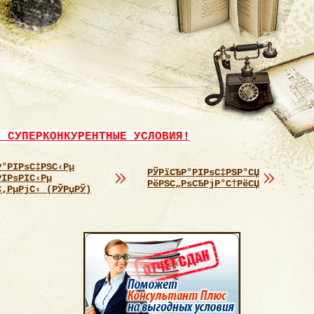
- СУПЕРКОНКУРЕНТНЫЕ УСЛОВИЯ!
Р°РІРѕС‡РЅС‹Рµ
РЎРїСЂР°РІРѕС‡РЅР°СЏ
РІРѕРІС‹Рµ
РёРЅС„РѕСЂРјР°С†РёСЏ
С‚РµРјС‹ (РЎРџРЎ)