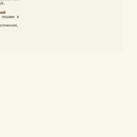
ей.
лей
 лицами в
оложения,