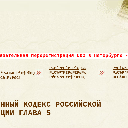
язательная перерегистрация ООО в Петербурге 
Р—Р°РєР°Р·Р°С‚СЊ
РЎРїСЂ
РїСЂР°РІРѕРІРѕР№
РїСЂР°
СѓР»СЊС‚Р°С†РёСЏ
РґРѕРєСѓРјРµРЅС‚
СЃРёСЃ
®СЂ.Р›РёС†
ЕННЫЙ КОДЕКС РОССИЙСКОЙ
АЦИИ ГЛАВА 5