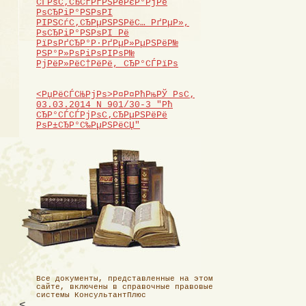
СЃРѕС‚СЂСѓРґРЅРёРєР°РјРё
РѕСЂРіР°РЅРѕРІ
РІРЅСѓС‚СЂРµРЅРЅРёС… РґРµР»,
РѕСЂРіР°РЅРѕРІ Рё
РїРѕРґСЂР°Р·РґРµР»РµРЅРёР№
РЅР°Р»РѕРіРѕРІРѕР№
РјРёР»РёС†РёРё, СЂР°СЃРїРѕ
<РџРёСЃСЊРјРѕ>Р¤Р¤РћРњРЎ РѕС‚
03.03.2014 N 901/30-3 "Рћ
СЂР°СЃСЃРјРѕС‚СЂРµРЅРёРё
РѕР±СЂР°С‰РµРЅРёСЏ"
Все документы, представленные на этом
сайте, включены в справочные правовые
системы КонсультантПлюс
<