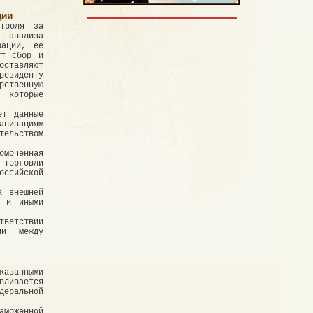
ции
нтроля за
, анализа
рации, ее
ут сбор и
оставляют
езиденту
рственную
, которые
ет данные
анизациям
тельством
омоченная
 торговли
оссийской
а внешней
м и иными
тветствии
ли между
казанными
вливается
деральной
аможенной