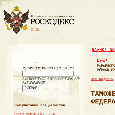
ВАЖНО! Об
New!
РљРѕРЅСЃ
РџРѕРёСЃРє РґРѕРєСѓРјРµРЅС‚Р°:
РґР»СЏ Р
РџСЂРёРјРµСЂ:РќР°Р»РѕРіРѕРІС‹Р№
Все Кодексы
РљРѕРґРµРєСЃ
ТАМОЖ
ФЕДЕР
Консультации специалистов
РђРєС‚СѓР°Р»СЊРЅС‹Р№