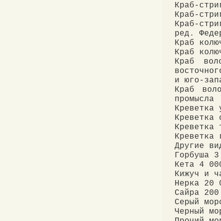
Краб-стри
Краб-стри
Краб-стри
ред. Феде
Краб колю
Краб колю
Краб вол
восточног
и юго-зап
Краб вол
промысла
Креветка 
Креветка 
Креветка 
Креветка 
Другие ви
Горбуша 3
Кета 4 00
Кижуч и ч
Нерка 20 
Сайра 200
Серый мор
Черный мо
Прочий мо