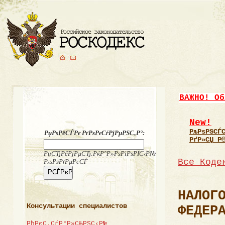
ВАЖНО! Об
New!
РљРѕРЅСЃ
РџРѕРёСЃРє РґРѕРєСѓРјРµРЅС‚Р°:
РґР»СЏ Р
РџСЂРёРјРµСЂ:РќР°Р»РѕРіРѕРІС‹Р№
Все Коде
РљРѕРґРµРєСЃ
НАЛОГ
Консультации специалистов
ФЕДЕР
РђРєС‚СѓР°Р»СЊРЅС‹Р№