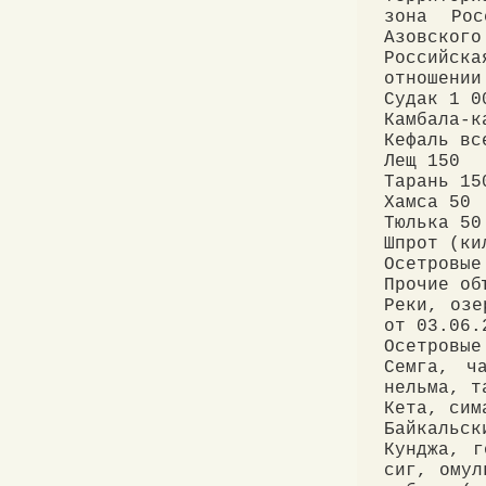
зона Рос
Азовског
Российс
отношении
Судак 1 0
Камбала-к
Кефаль вс
Лещ 150
Тарань 15
Хамса 50
Тюлька 50
Шпрот (ки
Осетровые
Прочие об
Реки, озе
от 03.06.
Осетровые
Семга, ч
нельма, т
Кета, сим
Байкальск
Кунджа, г
сиг, омул