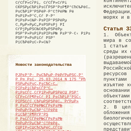
континен
СѓСЃР»СѓРі, СѓСЃР»СѓРі
исключи
СЌРЅРµСЂРіРѕСЃРЅР°Р±Р¶Р°СЋС‰РёС…
Федерации
РѕСЂРіР°РЅРёР·Р°С†РёР№ Рё
РѕРїР»Р°С‚Сѓ Р·Р°
морях и в
РїРѕР»СЊР·РѕРІР°РЅРёРµ
С‚РµР»РµС„РѕРЅРѕРј РІ
Статья 3
СѓРјРµРЅСЊС€РµРЅРёРµ
РЅР°Р»РѕРіРѕРІРѕР№ Р±Р°Р·С‹ РїРѕ
1. Объек
РЅР°Р»РѕРіСѓ РЅР°
мира в со
РїСЂРёР±С‹Р»СЊ?
1 статьи 
среды их 
(разрешен
выдавае
Новости законодательства
Российск
ресурсов
РЈРєР°Р· РџСЂРµР·РёРґРµРЅС‚Р°
пунктами
Р Р¤ РѕС‚ 25.03.2014 N 175 "Рћ
РЅРµРєРѕС‚РѕСЂС‹С…
изъятие к
РІРѕРїСЂРѕСЃР°С…
основан
РїРѕСЃС‚СѓРїР»РµРЅРёСЏ РЅР°
объектами
СЃР»СѓР¶Р±Сѓ РІ РѕСЂРіР°РЅС‹
соответст
РІРЅСѓС‚СЂРµРЅРЅРёС… РґРµР»
Р РѕСЃСЃРёР№СЃРєРѕР№
2. В цел
Р¤РµРґРµСЂР°С†РёРё
обложени
РіСЂР°Р¶РґР°РЅ
биологи
Р РѕСЃСЃРёР№СЃРєРѕР№
осущест
Р¤РµРґРµСЂР°С†РёРё,
СЏРІР»СЏСЋС‰РёС…СЃСЏ
представи