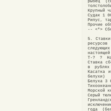
рыбец (с
толстолоб
Крупный ч
Судак 1 0
Рипус, та
Прочие об
-- <*> Сб
5. Ставки
ресурсов
следующих
настоящей
T-? ? На
Ставка сб
в рублях
Касатка 
белухи)
Белуха 3 
Тихоокеан
Морской к
Серый тюл
Гренланд
исключени
года (бе