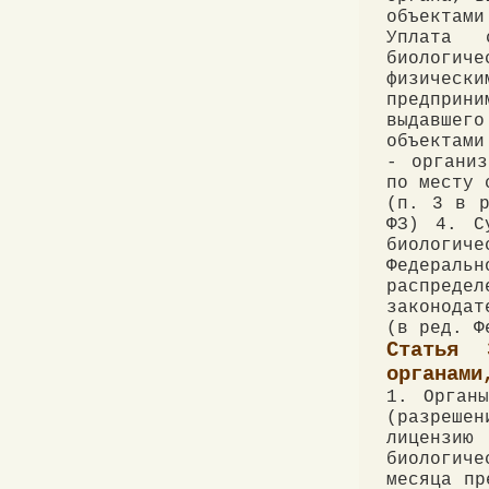
объектами
Уплата 
биологич
физическ
предприн
выдавше
объектами
- организ
по месту 
(п. 3 в р
ФЗ) 4. С
биологич
Федерал
распре
законодат
(в ред. Ф
Статья 
органами
1. Орган
(разрешен
лицензию 
биологиче
месяца пр