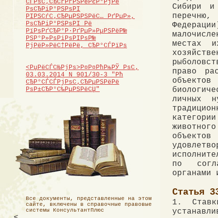
СЃРѕС‚СЂСѓРґРЅРёРєР°РјРё
Сибири и
РѕСЂРіР°РЅРѕРІ
перечню,
РІРЅСѓС‚СЂРµРЅРЅРёС… РґРµР»,
РѕСЂРіР°РЅРѕРІ Рё
Федераци
РїРѕРґСЂР°Р·РґРµР»РµРЅРёР№
малочисл
РЅР°Р»РѕРіРѕРІРѕР№
местах и
РјРёР»РёС†РёРё, СЂР°СЃРїРѕ
хозяйств
рыболовс
<РџРёСЃСЊРјРѕ>Р¤Р¤РћРњРЎ РѕС‚
право ра
03.03.2014 N 901/30-3 "Рћ
объекто
СЂР°СЃСЃРјРѕС‚СЂРµРЅРёРё
биологиче
РѕР±СЂР°С‰РµРЅРёСЏ"
личных н
традици
категории
животног
объекто
удовлетв
исполнит
по согл
органами 
Статья 3
Все документы, представленные на этом
1. Ставк
сайте, включены в справочные правовые
устанавл
системы КонсультантПлюс
<