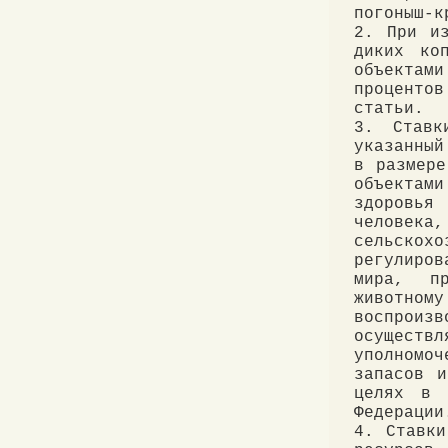
погоныш-к
2. При и
диких ко
объектами
проценто
статьи.
3. Ставк
указанный
в размере
объектами
здоровья
челове
сельско
регулиро
мира, пр
животном
воспро
осущест
уполномоч
запасов 
целях в 
Федерации
4. Ставки