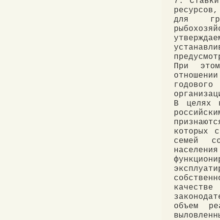
7. Ставки
ресурсов,
для гра
рыбохозяй
утвержда
устанавл
предусмот
При это
отношени
годового
организац
В целях 
российс
признают
которых 
семей с
населения
функциони
эксплуат
собственн
качеств
законода
объем ре
выловлен