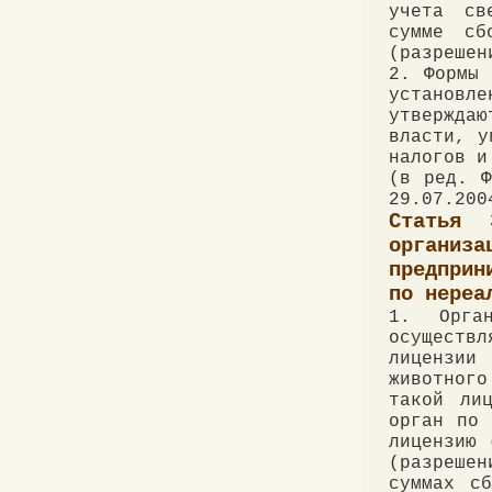
учета св
сумме сб
(разрешен
2. Формы 
установ
утвержда
власти, у
налогов и
(в ред. Ф
29.07.200
Статья 
орган
предприн
по нереа
1. Орган
осуществл
лицензи
животног
такой ли
орган по 
лицензию 
(разрешен
суммах с