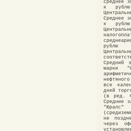
среднее з
к рублю
Центральн
Среднее з
к рублю
Центральн
налого
среднеар
рублю Р
Центральн
соответст
Средний 
марки "
арифметич
нефтяного
все кале
дней торг
(в ред. 
Средние з
"Юралс"
(средизем
не поздн
через оф
установле