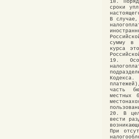
18. Поря
сроки уп
настоящег
В случае,
налогопл
иностран
Российск
сумму в 
курса эт
Российско
19. Осо
налого
подразде
Кодекса.
платежей
часть бю
местных 
местонах
пользован
20. В це
вести раз
возникающ
При отсу
налогооб