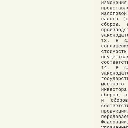
изменен
представ
налоговой
налога (
сборов, 
произво
законодат
13. В сл
соглашен
стоимост
осуществ
соответст
14. В сл
законод
государс
местного 
инвестор
сборов, з
и сборо
соответ
продукц
передава
Федерации
уплаченны