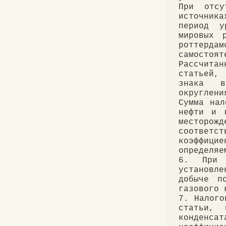
При отсу
источник
период у
мировых 
роттерд
самостоят
Рассчит
статьей,
знака в
округлени
Сумма нал
нефти и 
месторо
соответст
коэффиц
определяе
6. При 
установл
добыче п
газового 
7. Налого
статьи, 
конденса