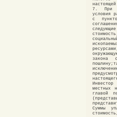
настоящей
7. При в
условия р
с пункт
соглашени
следующ
стоимос
социаль
ископае
ресурса
окружающ
закона 
пошлину;
исключен
предусмо
настоящег
Инвестор
местных 
главой п
(представ
представи
Суммы уп
стоимост