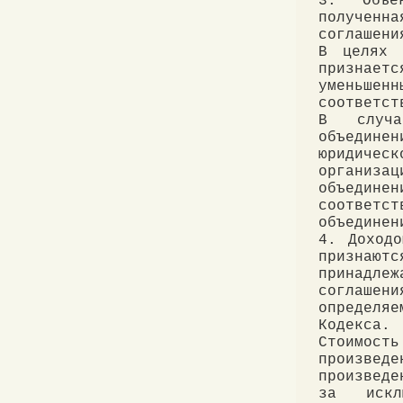
3. Объек
полученн
соглашени
В целях 
признае
уменьшен
соответст
В случа
объедин
юридиче
организ
объедин
соответс
объединен
4. Доходо
признаю
принадле
соглаше
определяе
Кодекса.
Стоимост
произвед
произведе
за искл