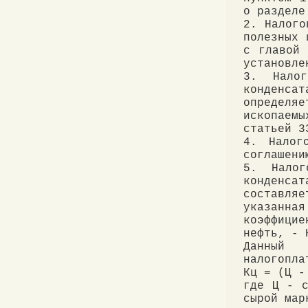
о разделе
2. Налого
полезных 
с главой 
установле
3. Нало
конденса
определ
ископаем
статьей 3
4. Налог
соглашени
5. Налог
конденса
составл
указан
коэффицие
нефть, - 
Данный 
налогопла
Кц = (Ц -
где Ц - с
сырой мар