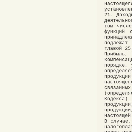
настоящ
установле
21. Доход
деятельно
том числ
функций 
принадле
подлежат
главой 25
Прибыль
компенсац
порядке, 
определяе
продукции
настоящег
связанн
(определя
Кодекса)
продукци
продукци
настоящей
В случае,
налогопл