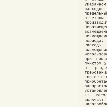
указанно
расходов
предель
отчетном
производи
Невозме
возмещае
возмещаем
периода.
Расходы
возмещен
использо
при пров
пунктом 2
о разде
требовани
соответ
приобре
распрост
установле
11. Расх
включаю
налогообл