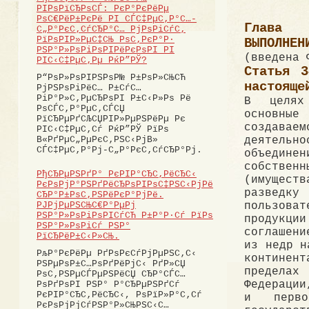
РІРѕРїСЂРѕСЃ: РєР°РєРёРµ
РѕС€РёР±РєРё РІ СЃС‡РµС‚Р°С…-
Глава 
С„Р°РєС‚СѓСЂР°С… РјРѕРіСѓС‚
РїРѕРІР»РµС‡СЊ РѕС‚РєР°Р·
ВЫПОЛНЕН
РЅР°Р»РѕРіРѕРІРёРєРѕРІ РІ
(введена 
РІС‹С‡РµС‚Рµ РќР”РЎ?
Статья 3
Р“РѕР»РѕРІРЅРѕР№ Р±РѕР»СЊСЋ
настояще
РјРЅРѕРіРёС… Р±СѓС…
РіР°Р»С‚РµСЂРѕРІ Р±С‹Р»Рѕ Рё
В целях
РѕСЃС‚Р°РµС‚СЃСЏ
основные
РїСЂРµРґСЉСЏРІР»РµРЅРёРµ Рє
создава
РІС‹С‡РµС‚Сѓ РќР”РЎ РїРѕ
деятельн
В«РґРµС„РµРєС‚РЅС‹РјВ»
СЃС‡РµС‚Р°Рј-С„Р°РєС‚СѓСЂР°Рј.
объедине
собстве
РђСЂРµРЅРґР° РєРІР°СЂС‚РёСЂС‹
(имущест
РєРѕРјР°РЅРґРёСЂРѕРІРѕС‡РЅС‹РјРё
разведку
СЂР°Р±РѕС‚РЅРёРєР°РјРё.
пользова
РЈРјРµРЅСЊС€Р°РµРј
РЅР°Р»РѕРіРѕРІСѓСЋ Р±Р°Р·Сѓ РїРѕ
продук
РЅР°Р»РѕРіСѓ РЅР°
соглашен
РїСЂРёР±С‹Р»СЊ.
из недр н
РљР°РєРёРµ РґРѕРєСѓРјРµРЅС‚С‹
континент
РЅРµРѕР±С…РѕРґРёРјС‹ РґР»СЏ
пределах 
РѕС‚РЅРµСЃРµРЅРёСЏ СЂР°СЃС…
Федерации
РѕРґРѕРІ РЅР° Р°СЂРµРЅРґСѓ
РєРІР°СЂС‚РёСЂС‹, РѕРїР»Р°С‚Сѓ
и перво
РєРѕРјРјСѓРЅР°Р»СЊРЅС‹С…