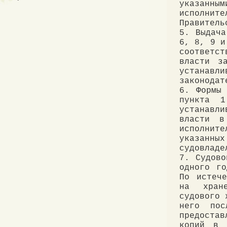
указанным
исполни
Правитель
5. Выдача
6, 8, 9 и
соответст
власти з
устанавл
законодат
6. Формы
пункта 1
устанавл
власти в
исполнит
указанн
судовладе
7. Судово
одного г
По истеч
на хран
судового 
него пос
предоста
копий в 