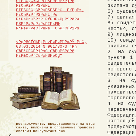
СЃРѕС‚СЂСѓРґРЅРёРєР°РјРё
экипажа с
РѕСЂРіР°РЅРѕРІ
РІРЅСѓС‚СЂРµРЅРЅРёС… РґРµР»,
6) судово
РѕСЂРіР°РЅРѕРІ Рё
7) единая
РїРѕРґСЂР°Р·РґРµР»РµРЅРёР№
8) свидет
РЅР°Р»РѕРіРѕРІРѕР№
нефтью, с
РјРёР»РёС†РёРё, СЂР°СЃРїРѕ
9) лиценз
10) свиде
<РџРёСЃСЊРјРѕ>Р¤Р¤РћРњРЎ РѕС‚
экипажа с
03.03.2014 N 901/30-3 "Рћ
2. На су
СЂР°СЃСЃРјРѕС‚СЂРµРЅРёРё
РѕР±СЂР°С‰РµРЅРёСЏ"
пункте 1
свидетел
которого 
свидетель
3. На су
указанн
находит
торгового
4. На су
пересече
Федерации
настоящ
Все документы, представленные на этом
предусмо
сайте, включены в справочные правовые
системы КонсультантПлюс
Федерац
<