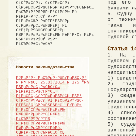
под его 
СѓСЃР»СѓРі, СѓСЃР»СѓРі
буквами л
СЌРЅРµСЂРіРѕСЃРЅР°Р±Р¶Р°СЋС‰РёС…
РѕСЂРіР°РЅРёР·Р°С†РёР№ Рё
5. Судну 
РѕРїР»Р°С‚Сѓ Р·Р°
от техни
РїРѕР»СЊР·РѕРІР°РЅРёРµ
также и
С‚РµР»РµС„РѕРЅРѕРј РІ
СѓРјРµРЅСЊС€РµРЅРёРµ
спутнико
РЅР°Р»РѕРіРѕРІРѕР№ Р±Р°Р·С‹ РїРѕ
судовой с
РЅР°Р»РѕРіСѓ РЅР°
РїСЂРёР±С‹Р»СЊ?
Статья 1
1. На су
судовом р
судоход
Новости законодательства
находитьс
1) свидет
РЈРєР°Р· РџСЂРµР·РёРґРµРЅС‚Р°
Р Р¤ РѕС‚ 25.03.2014 N 175 "Рћ
2) свид
РЅРµРєРѕС‚РѕСЂС‹С…
Государст
РІРѕРїСЂРѕСЃР°С…
3) свид
РїРѕСЃС‚СѓРїР»РµРЅРёСЏ РЅР°
указани
СЃР»СѓР¶Р±Сѓ РІ РѕСЂРіР°РЅС‹
РІРЅСѓС‚СЂРµРЅРЅРёС… РґРµР»
свидетель
Р РѕСЃСЃРёР№СЃРєРѕР№
4) спис
Р¤РµРґРµСЂР°С†РёРё
составляе
РіСЂР°Р¶РґР°РЅ
Р РѕСЃСЃРёР№СЃРєРѕР№
5) судо
Р¤РµРґРµСЂР°С†РёРё,
вахтенны
СЏРІР»СЏСЋС‰РёС…СЃСЏ
механиче